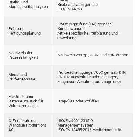
Risiko- und
Risikoanalysen gemäss
Machbarkeitsanalysen
ISO/EN 14969
Erststückprüfung (FAI) gemäss
Prüf- und
Kundenwunsch
Fertigungsplanung
Artikelspezifische Prüfplanung und –
anweisung
Nachweis der
Nachweis von cp-, cmK- und cpK-Werten
Prozessfähigkeit
Prüfbescheinigungen/CoC gemäss DIN
Mess- und
EN 10204 (Werksbescheinigungen, -
Prüfergebnisse
zeugnisse, Abnahme-prüfzeugnisse)
Elektronischer
Datenaustausch für
.step-files oder .dxf-files
Volumenmodelle
Q-Zertifikate der
ISO/EN 9001:2015 Q-
Wandfluh Produktions
Managementsystem
AG
ISO/EN 13485:2016 Medizinprodukte